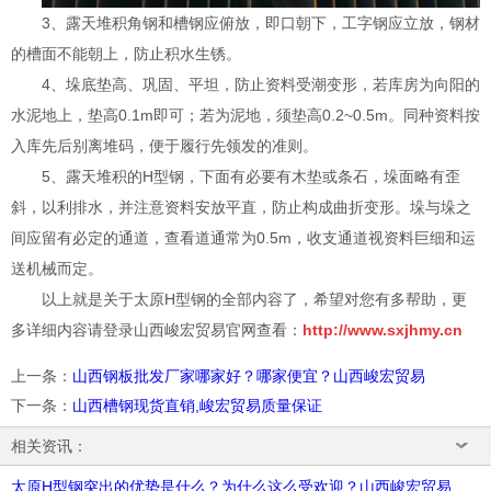
3、露天堆积角钢和槽钢应俯放，即口朝下，工字钢应立放，钢材
的槽面不能朝上，防止积水生锈。
4、垛底垫高、巩固、平坦，防止资料受潮变形，若库房为向阳的
水泥地上，垫高0.1m即可；若为泥地，须垫高0.2~0.5m。同种资料按
入库先后别离堆码，便于履行先领发的准则。
5、露天堆积的H型钢，下面有必要有木垫或条石，垛面略有歪
斜，以利排水，并注意资料安放平直，防止构成曲折变形。垛与垛之
间应留有必定的通道，查看道通常为0.5m，收支通道视资料巨细和运
送机械而定。
以上就是关于太原H型钢的全部内容了，希望对您有多帮助，更
多详细内容请登录山西峻宏贸易官网查看：
http://www.sxjhmy.cn
上一条
：
山西钢板批发厂家哪家好？哪家便宜？山西峻宏贸易
下一条
：
山西槽钢现货直销,峻宏贸易质量保证
相关资讯：
太原H型钢突出的优势是什么？为什么这么受欢迎？山西峻宏贸易